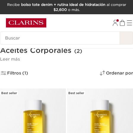
Recibe
bolso tote denim + rutina ideal de hidratación
al comprar
$2,600
o más.
IR AL CONTENIDO
IR AL PIE DE PÁGINA
Buscar
Aceites Corporales
(2)
Leer más
Filtros (1)
Ordenar por
Best seller
Best seller