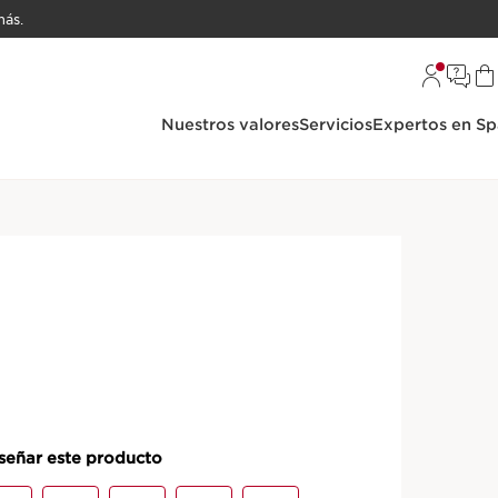
ás.
Nuestros valores
Servicios
Expertos en Sp
Aguas de Tratamiento
dins - Fragancia
vibrante
rins con un perfume estimulante que cuida la piel y la
ODUCTO