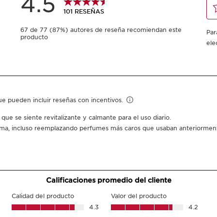
100 ml
-
1
+
Ver mi carrito
3 muestras gratis 
Puedes ganar
49
p
¿De qué se trat
Tipo de piel:
Mixta, Sec
Textura:
Líquido
Uso:
Todas las mañanas
APRENDER MÁS
¿Qué lo hace tan es
Piel delicadamente 
Piel suave.