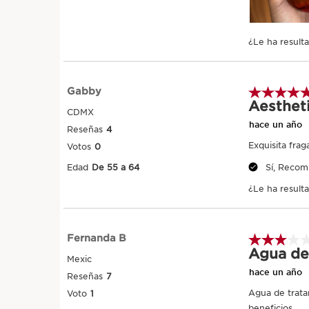
Pro
Best seller
Online exc
IR AL CONTENIDO
DOUBLE SERUM -
Eau
Tratamiento Facial de
Fra
Longevidad de la Piel
revi
50 ml
100 
Precio actual $2,890.00
Precio ac
$2,890.00
$98