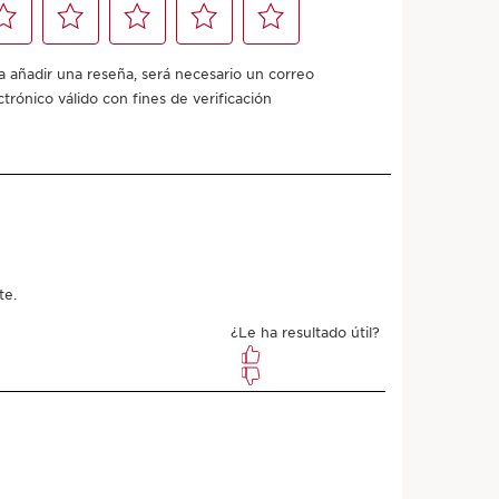
Añadir a mi carrito
con cualquier orden.
Prueba una muestra
untos comprando este producto.
a?
a, Normal, Grasa
 y para retocar en cualquier momento del día.
pecial?
perfumada.