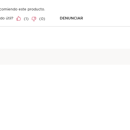
Vista rápida
Vista rápida
Qué dicen nuestros clientes
le con altos estándares de impacto social y ambient