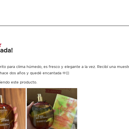
Métodos de aplicación exclusivo
gua de tratamiento
uerpo. En spray, como
 las virtudes
ano, frotar las
ir el gesto 3 veces.
nte en los puntos de
u perfume habitual.