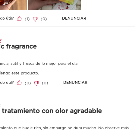
ductos que suelen comprarse ju
lusive
 Extraordinaire -
Eau Ressourçante -
gancia aromática
Fragancia aromática
talizante
relajante
ml
100 ml
tual $980.00
Precio actual $980.00
0.00
$980.00