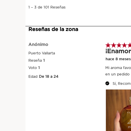
Aplicar por todo el cuerpo: verter el a
en las manos y extender por todo el c
un perfume: para aprovechar al máximo
aromáticas del Agua, pulverizar en la m
palmas e inspirar profundamente. Repet
A continuación, pulverizar generosame
pulso y/o la ropa.Como bruma, sobre t