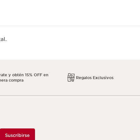
al.
rate y obtén 15% OFF en
Regalos Exclusivos
mera compra
Suscribirse