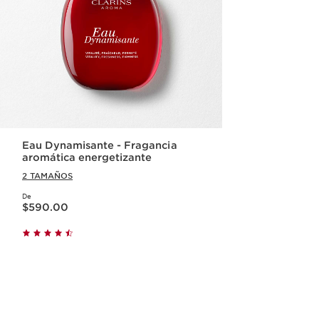
Eau Dynamisante - Fragancia
aromática energetizante
2 TAMAÑOS
De
Precio actual $590.00
$590.00
Vista rápida