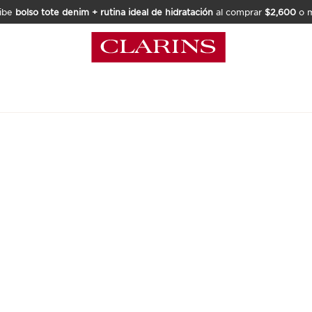
ibe
bolso tote denim + rutina ideal de hidratación
al comprar
$2,600
o m