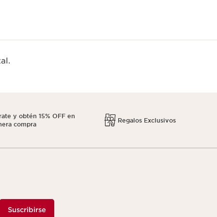
al.
rate y obtén 15% OFF en
Regalos Exclusivos
mera compra
Suscribirse