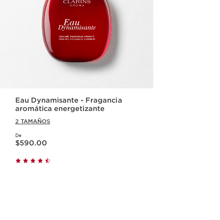
Eau Dynamisante - Fragancia
aromática energetizante
2 TAMAÑOS
De
Precio actual $590.00
$590.00
Vista rápida