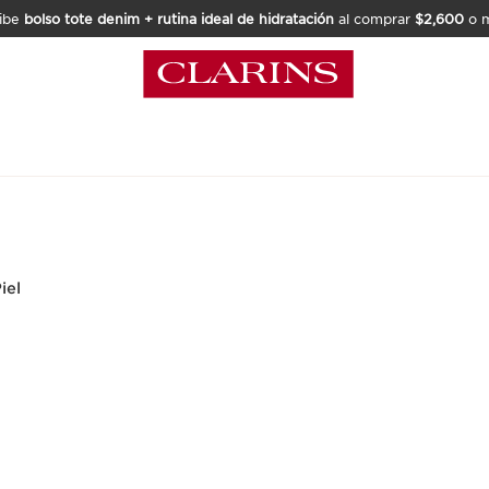
ibe
bolso tote denim + rutina ideal de hidratación
al comprar
$2,600
o m
iel