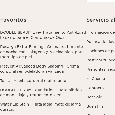
Favoritos
Servicio a
DOUBLE SERUM Eye- Tratamiento Anti-Edad
Información de
Experto para el Contorno de Ojos
Política de de
Recarga Extra-Firming - Crema reafirmante
Opciones de p
de noche con Colágeno y Niacinamida, para
todo tipo de piel
Rastrear tu pe
Masvelt Advanced Body Shaping - Crema
Preguntas frec
corporal remodeladora avanzada
Mi Cuenta
Tonic - Aceite corporal reafirmante
Contacto
DOUBLE SERUM Foundation - Base híbrida
de maquillaje y tratamiento 2 en 1
Hot Sale
Water Lip Stain - Tinta labial mate de larga
Buen Fin
duración