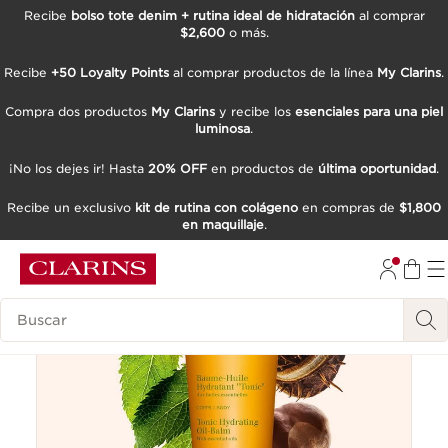
Recibe
bolso tote denim + rutina ideal de hidratación
al comprar
$2,600
o más.
IR AL CONTENIDO
IR AL PIE DE PÁGINA
Recibe
+50 Loyalty Points
al comprar productos de la línea
My Clarins
.
Compra dos productos
My Clarins
y recibe los
esenciales para una piel
luminosa
.
¡No los dejes ir! Hasta
20% OFF
en productos de
última oportunidad
.
Recibe un exclusivo
kit de rutina con colágeno
en compras de
$1,800
en maquillaje
.
Buscar