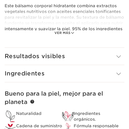
Este bálsamo corporal hidratante combina extractos
vegetales nutritivos con aceites esenciales tonificantes
para revitalizar la piel y la mente. Su textura de bálsamo
fundente se transforma en aceite al aplicarlo para nutrir
intensamente y suavizar la piel. 95% de los ingredientes
VER MÁS
de origen natural.
Resultados visibles
Ingredientes
Bueno para la piel, mejor para el
IR AL CONTENIDO
planeta
Naturalidad
Ingredientes
orgánicos.
Cadena de suministro
Fórmula responsable