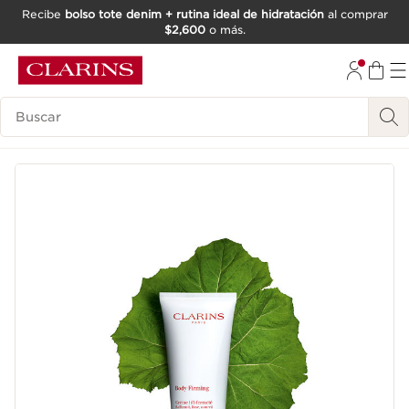
Recibe
bolso tote denim + rutina ideal de hidratación
al comprar
$2,600
o más.
IR AL CONTENIDO
IR AL PIE DE PÁGINA
Buscar