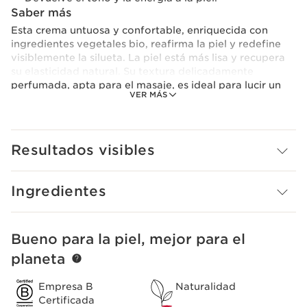
Saber más
Esta crema untuosa y confortable, enriquecida con
ingredientes vegetales bio, reafirma la piel y redefine
visiblemente la silueta. La piel está más lisa y recupera
su elasticidad natural. Su textura delicadamente
perfumada, apta para el masaje, es ideal para lucir un
VER MÁS
cuerpo tonificado y perfectamente hidratado con el que
te sientas bien.
Clarins Plus
El extracto de petasites bio es un extracto 100% Clarins,
Resultados visibles
cultivado en la Hacienda Clarins de los Alpes.
Ingredientes
Bueno para la piel, mejor para el
IR AL CONTENIDO
planeta
Empresa B
Naturalidad
Certificada