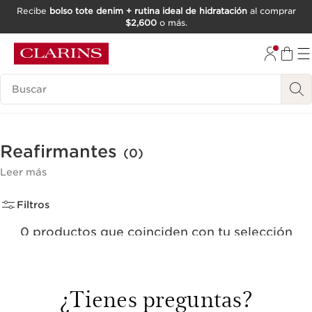
Recibe
bolso tote denim + rutina ideal de hidratación
al comprar
$2,600
o más.
IR AL CONTENIDO
IR AL PIE DE PÁGINA
Buscar
Reafirmantes
(0)
Leer más
Filtros
0 productos que coinciden con tu selección
Quitar todos los filtros
¿Tienes preguntas?