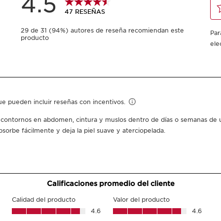
200 ml
-
1
+
Ver mi carrito
Envío gratis
Puedes ganar
91
p
¿De qué se trat
Tipo de piel:
Mixta, Sec
Textura:
Bálsamo
Uso:
Todos los días, po
¿Qué lo hace tan es
Cintura moldeada y 
Silueta tonificada.
Piel intensamente hid