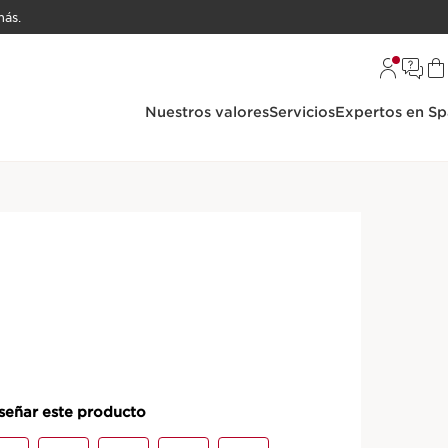
ás.
Nuestros valores
Servicios
Expertos en Sp
Firmeza
orative Crema antiedad
en y cintura
redefinir las zonas propensas a la flacidez,
 mujeres a partir de 50 años.
DETALLES DEL PRODUCTO