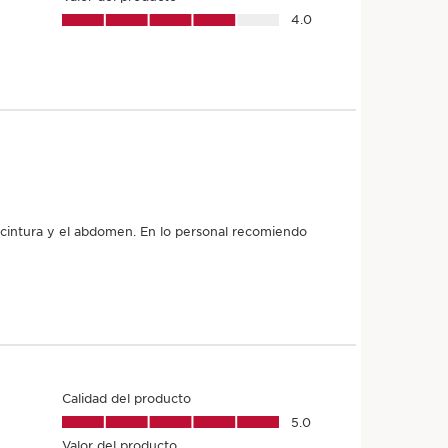
 tu producto?
ecimiento de ingredientes hasta la fabricación -
S.T.
te lo cuenta todo.
e lote del producto
*
Enviar
ivos principales