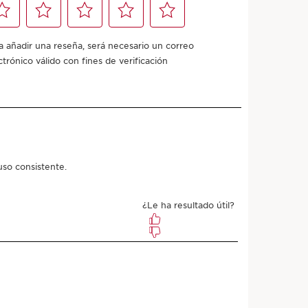
Añadir a mi carrito
untos comprando este producto.
a?
a, Normal, Grasa
r la mañana y por la noche.
APRENDER MÁS
pecial?
definida.
ratada, flexible y firme.