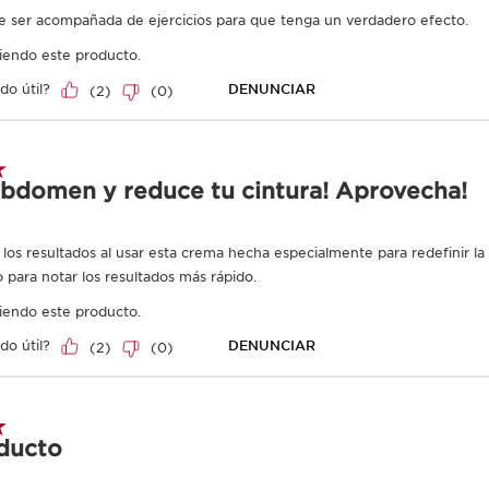
¿De dónde viene
Desde el abast
CLARINS T.R.U.
Ingrese el código d
Ingredientes act
IR AL CONTENIDO