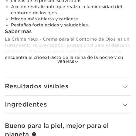
Líneas de expresión suavizadas.
Acción revitalizante que realza la luminosidad del
contorno de los ojos.
Mirada más abierta y radiante.
Pestañas fortalecidas y saludables.
Saber más
La Crème Yeux - Crema para el Contorno de Ojos, es un
tratamiento rejuvenecedor excepcional para el delicado
contorno de los ojos. En el corazón de su fórmula se
encuentra el crioextracto de la reina de la noche y su
VER MÁS
increíble capacidad para reactivar la longevidad de la
piel. Su acción potenciada con un cóctel de activos
eficaces y específicos: el palmitoil glicina suaviza las
líneas de expresión, los azúcares de avena bio
Resultados visibles
proporcionan un efecto tensor, el extracto de semillas
de acerola reavitaliza la luminosidad, el aceite de
camelia bio nutre, el extracto de kalanchoe bio posee
Ingredientes
propiedades hidratantes, la escina del castaño de Indias
y la cafeína vegetal ayudan a iluminar la mirada y, por
último, el D-pantenol contribuye a reforzar las pestañas.
Día tras día, la piel del contorno de los ojos luce más
Bueno para la piel, mejor para el
IR AL CONTENIDO
fuerte, firme y redensificada. La mirada se abre,
planeta