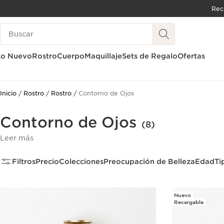
Rec
IR AL CONTENIDO
Buscar
IR AL PIE DE PÁGINA
Lo Nuevo
Rostro
Cuerpo
Maquillaje
Sets de Regalo
Ofertas
Inicio
Rostro
Rostro
Contorno de Ojos
Contorno de Ojos
(8)
Leer más
Filtros
Precio
Colecciones
Preocupación de Belleza
Edad
Ti
Nuevo
Recargable