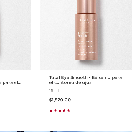
Total Eye Smooth - Bálsamo para
 para el
el contorno de ojos
15 ml
Precio actual $1,520.00
$1,520.00
da
Vista rápida