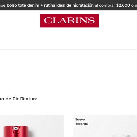
ibe
bolso tote denim + rutina ideal de hidratación
al comprar
$2,600
o m
po de Piel
Textura
Nuevo
Recarga