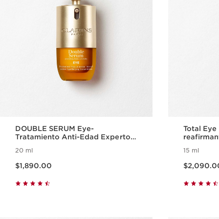
DOUBLE SERUM Eye-
Total Eye 
Tratamiento Anti-Edad Experto
reafirman
para el Contorno de Ojos
ojos
20 ml
15 ml
Precio actual $1,890.00
Precio actual $2,090.
$1,890.00
$2,090.0
Vista rápida