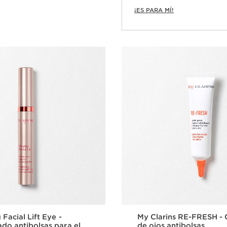
¡ES PARA MÍ!
Facial Lift Eye -
My Clarins RE-FRESH -
do antibolsas para el
de ojos antibolsas