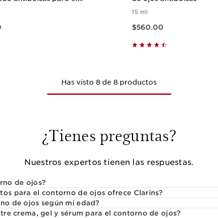
de los ojos
15 ml
0
Precio actual $560.00
0
$560.00
Vista rápida
Vista rápi
Has visto 8 de 8 productos
¿Tienes preguntas?
Nuestros expertos tienen las respuestas.
orno de ojos?
tos para el contorno de ojos ofrece Clarins?
rno de ojos según mi edad?
ntre crema, gel y sérum para el contorno de ojos?