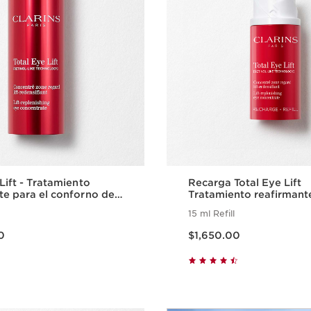
Lift - Tratamiento
Recarga Total Eye Lift
te para el conforno de
Tratamiento reafirmante
conforno de ojos
15 ml Refill
00
Precio actual $1,650.00
0
$1,650.00
Vista rápida
Vista rápi