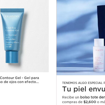
 Contour Gel - Gel para
no de ojos con efecto
TENEMOS ALGO ESPECIAL P
stionante
Tu piel env
Recibe un
bolso tote den
compras de
$2,600
o má
Vista rápida