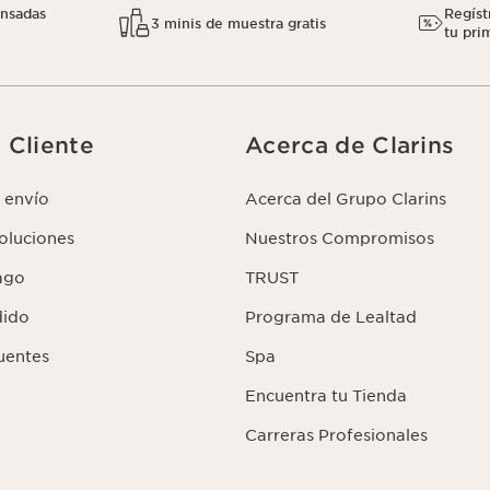
nsadas
Regíst
3 minis de muestra gratis
tu pri
l Cliente
Acerca de Clarins
 envío
Acerca del Grupo Clarins
voluciones
Nuestros Compromisos
ago
TRUST
dido
Programa de Lealtad
uentes
Spa
Encuentra tu Tienda
Carreras Profesionales