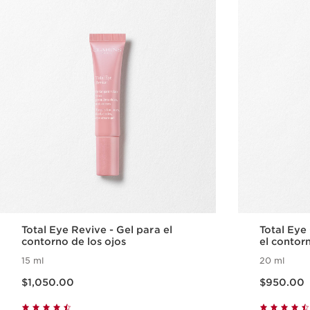
Total Eye Revive - Gel para el
Total Eye
contorno de los ojos
el contor
desconge
15 ml
20 ml
Precio actual $1,050.00
Precio actual $950.00
$1,050.00
$950.00
Vista rápida