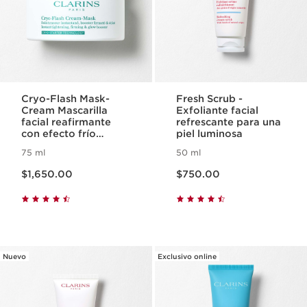
Cryo-Flash Mask-
Fresh Scrub -
Cream Mascarilla
Exfoliante facial
facial reafirmante
refrescante para una
con efecto frío
piel luminosa
criogénico
75 ml
50 ml
Precio actual $1,650.00
Precio actual $750.00
$1,650.00
$750.00
Nuevo
Exclusivo online