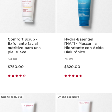
Comfort Scrub -
Hydra-Essentiel
Exfoliante facial
[HA²] - Mascarilla
nutritivo para una
Hidratante con Ácido
piel suave
Hialurónico
50 ml
75 ml
Precio actual $750.00
Precio actual $820.00
$750.00
$820.00
Online exclusive
Online exclusive