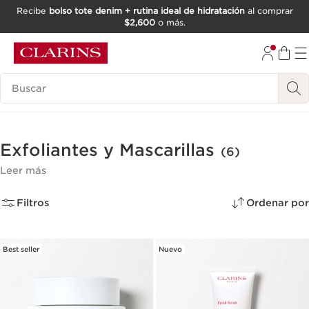
Recibe
bolso tote denim + rutina ideal de hidratación
al comprar
$2,600
o más.
IR AL CONTENIDO
IR AL PIE DE PÁGINA
Buscar
Exfoliantes y Mascarillas
(6)
Leer más
Filtros
Ordenar por
Best seller
Nuevo