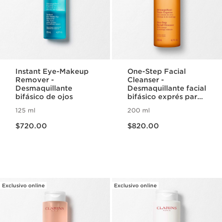
Instant Eye-Makeup
One-Step Facial
Remover -
Cleanser -
Desmaquillante
Desmaquillante facial
bifásico de ojos
bifásico exprés para
todo tipo de piel
125 ml
200 ml
Precio actual $720.00
Precio actual $820.00
$720.00
$820.00
Exclusivo online
Exclusivo online