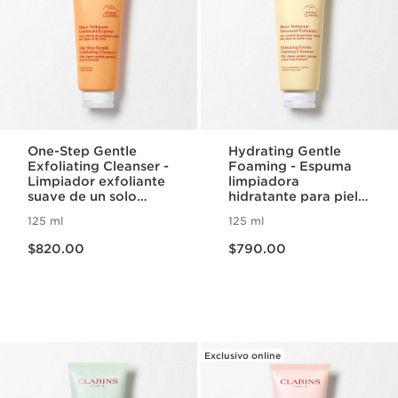
One-Step Gentle
Hydrating Gentle
Exfoliating Cleanser -
Foaming - Espuma
Limpiador exfoliante
limpiadora
suave de un solo
hidratante para piel
paso para todo tipo
seca
125 ml
125 ml
de piel
Precio actual $820.00
Precio actual $790.00
$820.00
$790.00
Exclusivo online