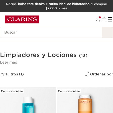
Recibe
bolso tote denim + rutina ideal de hidratación
al comprar
$2,600
o más.
IR AL CONTENIDO
IR AL PIE DE PÁGINA
Buscar
Limpiadores y Lociones
(13)
Leer más
Filtros (1)
Ordenar por
Exclusivo online
Exclusivo online