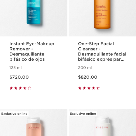
Instant Eye-Makeup
One-Step Facial
Remover -
Cleanser -
Desmaquillante
Desmaquillante facial
bifásico de ojos
bifásico exprés para
todo tipo de piel
125 ml
200 ml
Precio actual $720.00
Precio actual $820.00
$720.00
$820.00
Exclusivo online
Exclusivo online