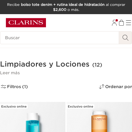
Recibe
bolso tote denim + rutina ideal de hidratación
al comprar
$2,600
o más.
IR AL CONTENIDO
IR AL PIE DE PÁGINA
Buscar
Limpiadores y Lociones
(12)
Leer más
Filtros (1)
Ordenar por
Exclusivo online
Exclusivo online