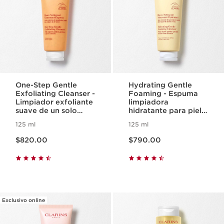
One-Step Gentle
Hydrating Gentle
Exfoliating Cleanser -
Foaming - Espuma
Limpiador exfoliante
limpiadora
suave de un solo
hidratante para piel
paso para todo tipo
seca
125 ml
125 ml
de piel
Precio actual $820.00
Precio actual $790.00
$820.00
$790.00
Exclusivo online