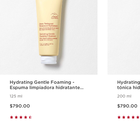
Hydrating Gentle Foaming -
Hydrating
Espuma limpiadora hidratante
tónica hi
para piel seca
125 ml
200 ml
Precio actual $790.00
Precio actual $790.00
$790.00
$790.00
Vista rápida