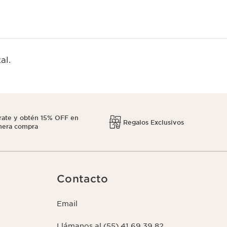
al.
rate y obtén 15% OFF en
Regalos Exclusivos
mera compra
Contacto
Email
Llámanos al (55) 41 69 39 82