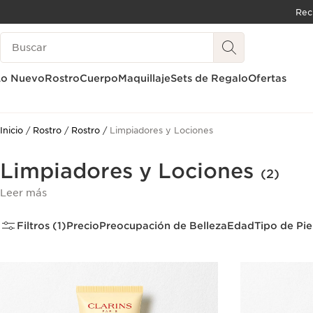
Rec
IR AL CONTENIDO
Buscar
IR AL PIE DE PÁGINA
Lo Nuevo
Rostro
Cuerpo
Maquillaje
Sets de Regalo
Ofertas
Inicio
Rostro
Rostro
Limpiadores y Lociones
Limpiadores y Lociones
(2)
Leer más
Filtros (1)
Precio
Preocupación de Belleza
Edad
Tipo de Pie