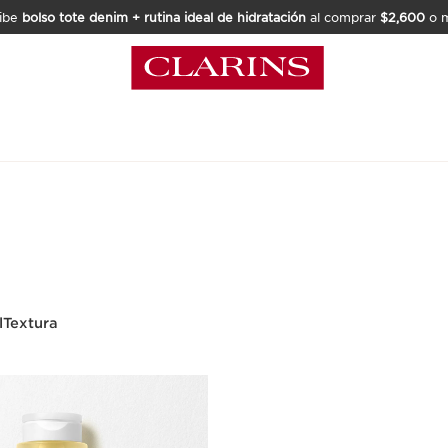
ibe
bolso tote denim + rutina ideal de hidratación
al comprar
$2,600
o m
l
Textura