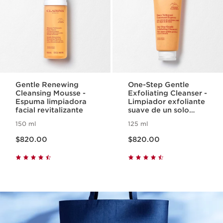
Gentle Renewing
One-Step Gentle
Cleansing Mousse -
Exfoliating Cleanser -
Espuma limpiadora
Limpiador exfoliante
facial revitalizante
suave de un solo
paso para todo tipo
150 ml
125 ml
de piel
Precio actual $820.00
Precio actual $820.00
$820.00
$820.00