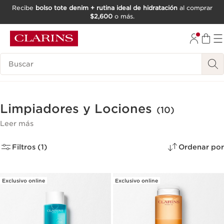
Recibe
bolso tote denim + rutina ideal de hidratación
al comprar
$2,600
o más.
IR AL CONTENIDO
IR AL PIE DE PÁGINA
Buscar
Limpiadores y Lociones
(10)
Leer más
Filtros (1)
Ordenar por
Exclusivo online
Exclusivo online