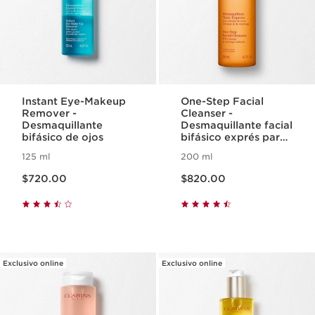
Instant Eye-Makeup
One-Step Facial
Remover -
Cleanser -
Desmaquillante
Desmaquillante facial
bifásico de ojos
bifásico exprés para
todo tipo de piel
125 ml
200 ml
Precio actual $720.00
Precio actual $820.00
$720.00
$820.00
Exclusivo online
Exclusivo online