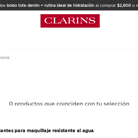
ibe
bolso tote denim + rutina ideal de hidratación
al comprar
$2,600
o m
sicos
0 productos que coinciden con tu selección
Quitar todos los filtros
antes para maquillaje resistente al agua