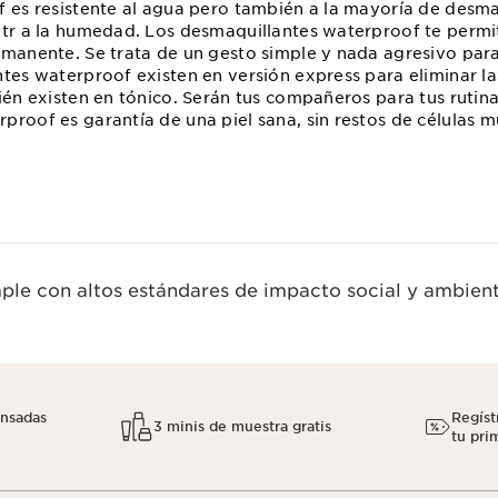
f es resistente al agua pero también a la mayoría de desma
itr a la humedad. Los desmaquillantes waterproof te permi
manente. Se trata de un gesto simple y nada agresivo para 
ntes waterproof existen en versión express para eliminar la
ién existen en tónico. Serán tus compañeros para tus rutina
proof es garantía de una piel sana, sin restos de células m
le con altos estándares de impacto social y ambient
nsadas
Regíst
3 minis de muestra gratis
tu pri