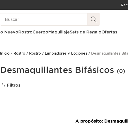
Rec
IR AL CONTENIDO
Buscar
IR AL PIE DE PÁGINA
Lo Nuevo
Rostro
Cuerpo
Maquillaje
Sets de Regalo
Ofertas
Inicio
Rostro
Rostro
Limpiadores y Lociones
Desmaquillantes Bifá
Desmaquillantes Bifásicos
(0)
Filtros
A propósito: Desmaquill