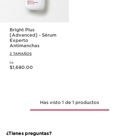
Bright Plus
[Advanced] - Sérum
Experto
Antimanchas
2 TAMAÑOS
De
Precio actual $1,680.00
$1,680.00
Has visto 1 de 1 productos
¿Tienes preguntas?