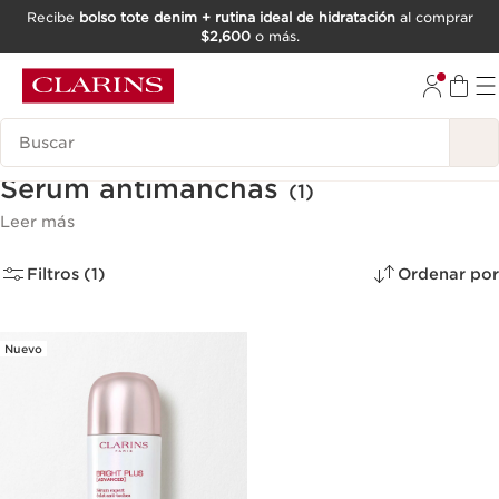
Recibe
bolso tote denim + rutina ideal de hidratación
al comprar
$2,600
o más.
IR AL CONTENIDO
IR AL PIE DE PÁGINA
Buscar
Serum antimanchas
(1)
Leer más
Filtros (1)
Ordenar por
Nuevo