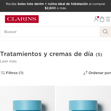
Recibe
bolso tote denim + rutina ideal de hidratación
al comprar
$2,600
o más.
IR AL CONTENIDO
IR AL PIE DE PÁGINA
Buscar
Tratamientos y cremas de día
(5)
Leer más
Filtros (1)
Ordenar por