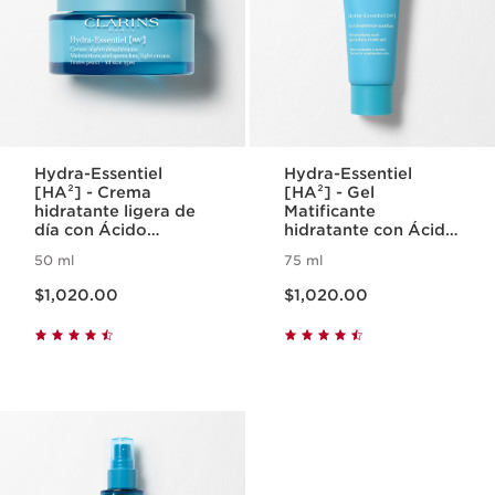
Hydra-Essentiel
Hydra-Essentiel
[HA²] - Crema
[HA²] - Gel
hidratante ligera de
Matificante
día con Ácido
hidratante con Ácido
Hilurónico
Hialurónico
50 ml
75 ml
Precio actual $1,020.00
Precio actual $1,020.00
$1,020.00
$1,020.00