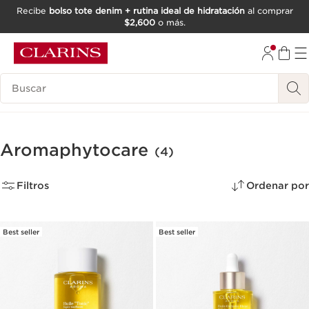
Recibe
bolso tote denim + rutina ideal de hidratación
al comprar
$2,600
o más.
IR AL CONTENIDO
IR AL PIE DE PÁGINA
Buscar
Aromaphytocare
(4)
Filtros
Ordenar por
Best seller
Best seller