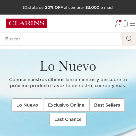
¡Disfuta de
20% OFF
al comprar
$3,000
o más!
IR AL CONTENIDO
IR AL PIE DE PÁGINA
Buscar
Lo Nuevo
Conoce nuestros últimos lanzamientos y descubre tu
próximo producto favorito de rostro, cuerpo y más.
Lo Nuevo
Exclusivo Online
Best Sellers
Last Chance