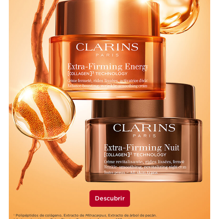
Descubrir
Polipéptidos de colágeno, Extracto de
Mitracarpus
, Extracto de árbol de pecán.
1