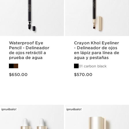
Waterproof Eye
Crayon Khol Eyeliner
Pencil - Delineador
- Delineador de ojos
de ojos retráctil a
en lápiz para línea de
prueba de agua
agua y pestañas
01 carbon black
Precio actual $650.00
Precio actual $570.00
$650.00
$570.00
¡pruébalo!
¡pruébalo!