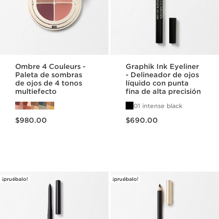
Ombre 4 Couleurs -
Graphik Ink Eyeliner
Paleta de sombras
- Delineador de ojos
de ojos de 4 tonos
líquido con punta
multiefecto
fina de alta precisión
01 intense black
Precio actual $980.00
Precio actual $690.00
$980.00
$690.00
¡pruébalo!
¡pruébalo!