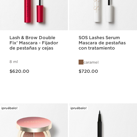
Lash & Brow Double
SOS Lashes Serum
Fix' Mascara - Fijador
Mascara de pestañas
de pestañas y cejas
con tratamiento
8 ml
caramel
Precio actual $620.00
Precio actual $720.00
$620.00
$720.00
¡pruébalo!
¡pruébalo!