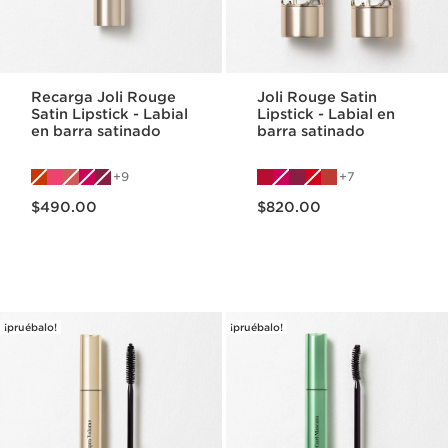
Recarga Joli Rouge
Joli Rouge Satin
Satin Lipstick - Labial
Lipstick - Labial en
en barra satinado
barra satinado
9
7
Precio actual $490.00
Precio actual $820.00
$490.00
$820.00
¡pruébalo!
¡pruébalo!