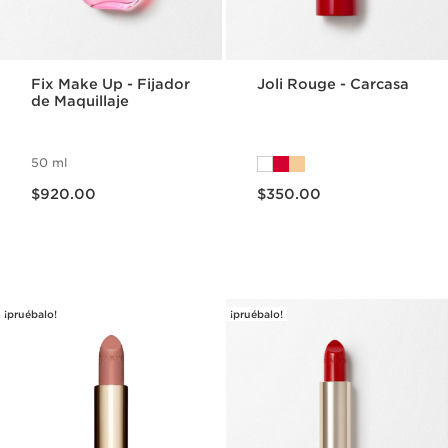
Fix Make Up - Fijador
Joli Rouge - Carcasa
de Maquillaje
50 ml
Precio actual $920.00
Precio actual $350.00
$920.00
$350.00
¡pruébalo!
¡pruébalo!