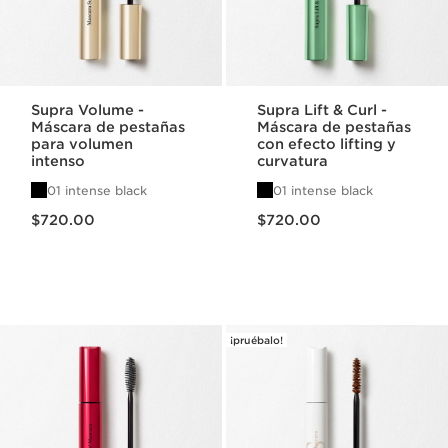
Supra Volume -
Supra Lift & Curl -
Máscara de pestañas
Máscara de pestañas
para volumen
con efecto lifting y
intenso
curvatura
01 intense black
01 intense black
Precio actual $720.00
Precio actual $720.00
$720.00
$720.00
¡pruébalo!