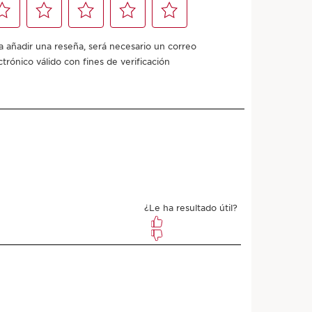
Añadir a mi carrito
con cualquier orden.
Prueba una muestra
puntos comprando este producto.
a?
asa, Mixta, Seca
na sobre rostro y cuello.
APRENDER MÁS
pecial?