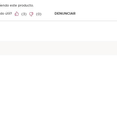
2
Aplicar
D
Aplica suavemente sobre el rostro y el cuello.
Ap
en
3 
8 segundos