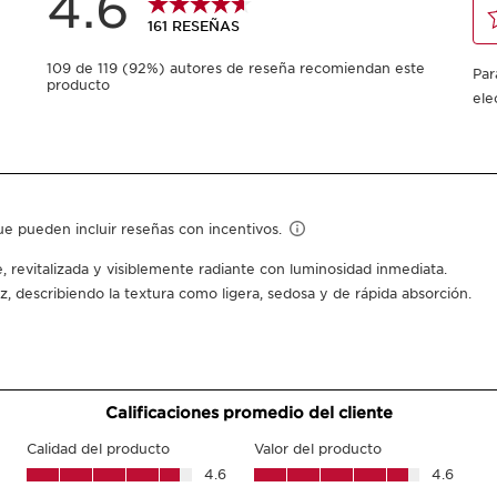
-
1
+
Ver mi carrito
3 muestras gratis 
Envío gratis
Puedes ganar
148
¿De qué se trat
Tipo de piel:
Normal, Gr
Textura:
Rich Cream
Uso:
Aplicar cada maña
¿Qué lo hace tan es
Revitaliza
Nutre intensamente