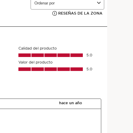
 tu producto?
ecimiento de ingredientes hasta la fabricación -
S.T.
te lo cuenta todo.
e lote del producto
*
Enviar
s