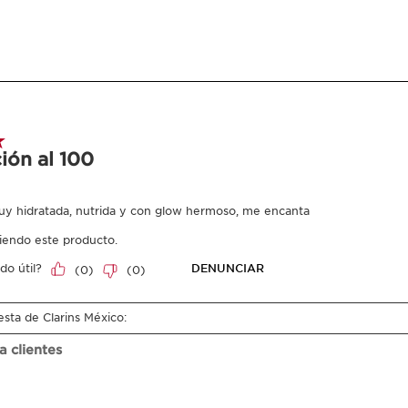
¿De dónde viene
Desde el abast
CLARINS T.R.U.
Ingrese el código d
Métodos de aplicación exclusivo