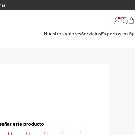
ás.
Nuestros valores
Servicios
Expertos en Sp
s: Rostro
ère - Crema nutritiva de
el madura radiante
ière – Para todo tipo de pieles
DETALLES DEL PRODUCTO