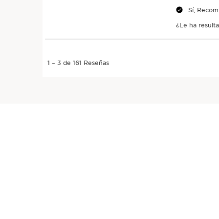
1
Calentar
Toma una pequeña cantidad de producto y
caliéntala en las manos.
3 segundos