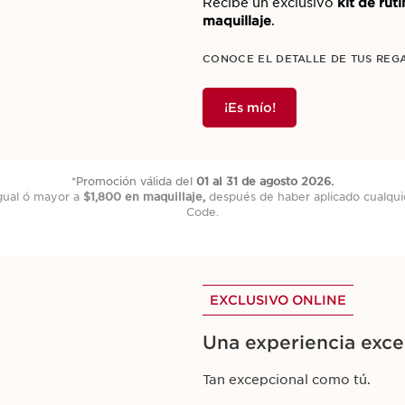
Recibe un exclusivo
kit de ru
maquillaje
.
¡Última Oportunidad!
CONOCE EL DETALLE DE TUS REG
Por tiempo limitado, disfruta
seleccionados
.
¡Es mío!
¡No lo dejes ir!
*Promoción válida del
01 al 31 de agosto 2026.
gual ó mayor a
$1,800 en maquillaje,
después de haber aplicado cualqui
Code.
Promoción válida
sólo del 01 al 31 de agosto 2026.
EXCLUSIVO ONLINE
EXCLUSIVO ONLINE
Una experiencia exce
El complemento perfe
maquillaje
Tan excepcional como tú.