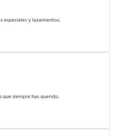
os especiales y lazamientos.
clusivos regalos acumulables
al comprar
s que siempre has querido.
EMOS PARA TI.