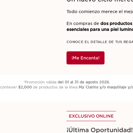
Tu piel envuelta en h
Todo comienzo merece el mejo
En compras de
dos producto
El secreto de una piel hidratad
esenciales para una piel lumin
Por tiempo limitado, recibe u
CONOCE EL DETALLE DE TUS REG
hidratar tu piel
por
$2,600
o 
¡Me Encanta!
En compras de $2,600:
Bolso tote Edición "Denim Col
¡Mi rutina ideal!
Velvet Cleansing Milk - Lech
Fresh Scrub- Exfoliante Hidra
*Promoción válida
del 01 al 31 de agosto 2026.
Hydra-Essentiel Matificant Gel
 contener
$2,000
de productos de la línea
My Clarins y/o maquillaje y/
Hydra Essentiel Bi Serum- Sér
*Promoción válida
del 01 al 09 de agosto 2026.
Instant Eye Make Up Remover 
r igual ó mayor a
$2,600,
después de haber aplicado cualquier descue
DOUBLE SERUM Eye- Tratamien
Ojos 0.9ml
EXCLUSIVO ONLINE
¡Última Oportunidad!
EXCLUSIVO ONLINE