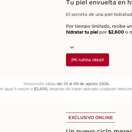
Tu piel envuelta en h
lo que tenemos para ti antes que nadie y aprovecha los bene
El secreto de una piel hidratad
Por tiempo limitado, recibe u
hidratar tu piel
por
$2,600
o 
iales
Ofertas Permanentes
Nuestros Servicios
Suscríbete
¡Mi rutina ideal!
Ofertas Especiales
*Promoción válida
del 01 al 09 de agosto 2026.
r igual ó mayor a
$2,600,
después de haber aplicado cualquier descue
VECHA ESTAS OFERTAS POR TIEMPO LIM
EXCLUSIVO ONLINE
Un nuevo ciclo merec
EXCLUSIVO ONLINE