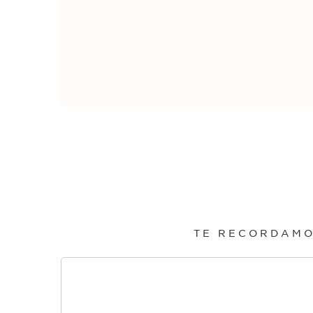
*Tu compra debe ser i
TE RECORDAMO
IR AL CONTENIDO