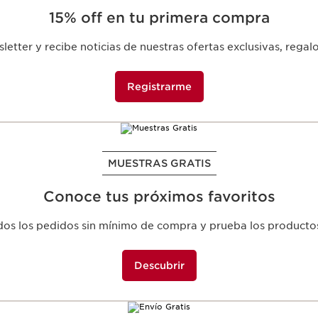
15% off en tu primera compra
Tan excepcional como tú.
etter y recibe noticias de nuestras ofertas exclusivas, regal
Por tiempo limitado, recibe
ex
nuestra icónica línea
Precious
.
Registrarme
Comprar ahora
MUESTRAS GRATIS
*Promoción válida hasta agotar existencias.
Conoce tus próximos favoritos
Ofertas Permanentes
odos los pedidos sin mínimo de compra y prueba los producto
Descubrir
S LOS BENEFICIOS EXCLUSIVOS QUE TEN