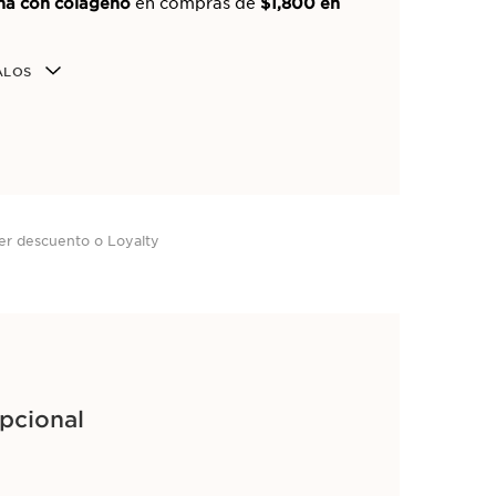
tina con colágeno
en compras de
$1,800 en
ALOS
 de hasta
20% OFF
en
productos
er descuento o Loyalty
pcional
cto para tu rutina de