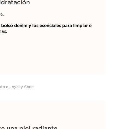
idratación
ficios exclusivos.
a.
n
bolso denim y los esenciales para limpiar e
más.
 al Newsletter
nto o Loyalty Code.
ITADO!
e una piel radiante