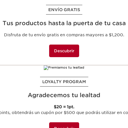
ENVÍO GRATIS
WELCOME TO CLARINS
Tus productos hasta la puerta de tu casa
15% off en tu primera compra
Disfruta de tu envío gratis en compras mayores a $1,200.
etter y recibe noticias de nuestras ofertas exclusivas, regal
Descubrir
Registrarme
LOYALTY PROGRAM
MUESTRAS GRATIS
Agradecemos tu lealtad
Conoce tus próximos favoritos
$20 = 1pt.
odos los pedidos sin mínimo de compra y prueba los producto
oints, obtendrás un cupón por $500 que podrás utilizar en c
Descubrir