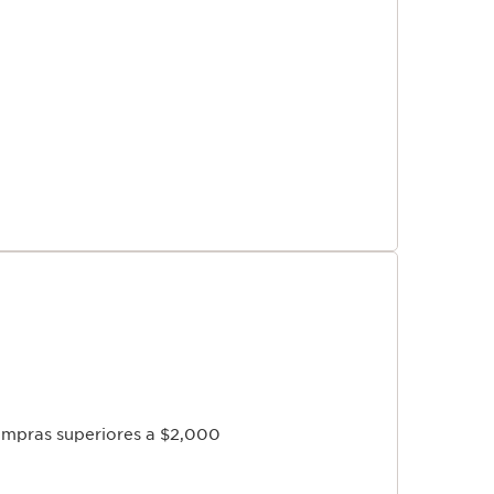
os especiales y lazamientos.
s que siempre has querido.
ompras superiores a $2,000