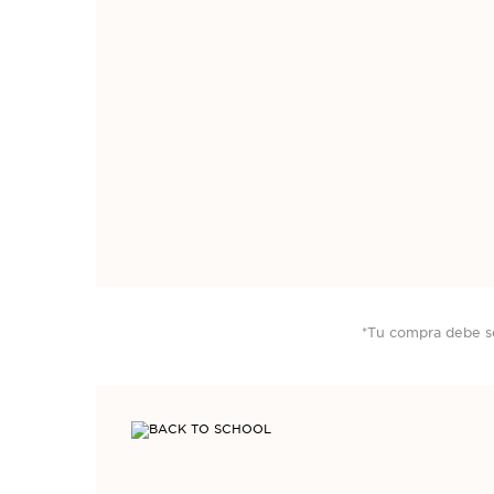
Entérate de todo 
Ofertas Espec
*Tu compra debe se
¡APRO