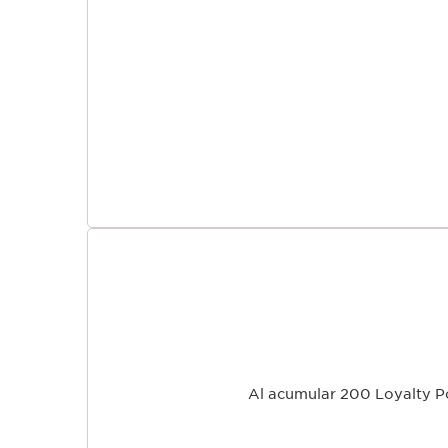
IR AL CONTENIDO
Regístrate en nuestro Newsl
Elige tus 3 muestras en t
Al acumular 200 Loyalty P