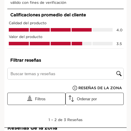
Ver mi carrito
¿De qué se trata?
El cofre con tres esenciales que transforman el contorno
de ojos y realzan la mirada.
En primer lugar, el nuevo Total Eye Lift de Clarins
concentra toda la eficacia de su innovadora [RETINOL-
LIKE TECHNOLOGY], enriquecida con extracto de
harungana, reconocido por su potente acción
redensificante. Su exclusiva tecnología PRO-
TIGHTENING MATRIX crea un efecto tensor inmediato,
alisando visiblemente el contorno de ojos para un
efecto lifting desde la primera aplicación. Su formato
ecorresponsable y recargable refleja el compromiso de
Clarins con una belleza más sostenible.A continuación,
descubre la icónica máscara de pestañas Wonder
Volume XXL, que intensifica la mirada aportando