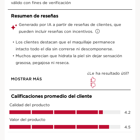
Ver mi carrito
¿De qué se trata?
Tipo de piel:
Mixta, Seca, Normal, Grasa
Textura:
Spray
Uso:
En cualquier momento del día. Ideal para el verano.
APRENDER MÁS
¿Qué lo hace tan especial?
Duración del maquillaje prolongada.
Piel hidratada, radiante y protegida.
Saber más
En un solo gesto, Fix’ Make-Up te garantiza un
maquillaje con 24 h de duración* y una piel más bella y
radiante día tras día. Su bruma reconfortante fija el
maquillaje, preserva su frescura y su brillo, hidrata y
protege la piel refrescándola al instante.
* Estudio clínico realizado con 30 mujeres