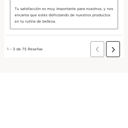
Furcellaria
En cosmética, el extracto de furcellaria ayuda a
proteger de la deshidratación las pieles
expuestas a la contaminación.
EXPLORAR MÁS
Lápsana
En cosmética, el extracto de lámpsana, con
propiedades para combatir los radicales libres,