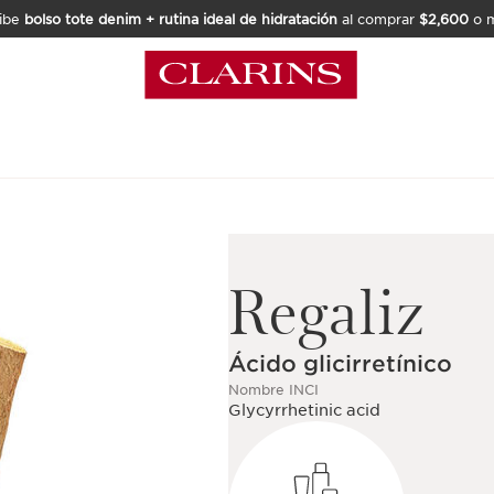
ibe
bolso tote denim + rutina ideal de hidratación
al comprar
$2,600
o m
Regaliz
Ácido glicirretínico
Nombre INCI
Glycyrrhetinic acid