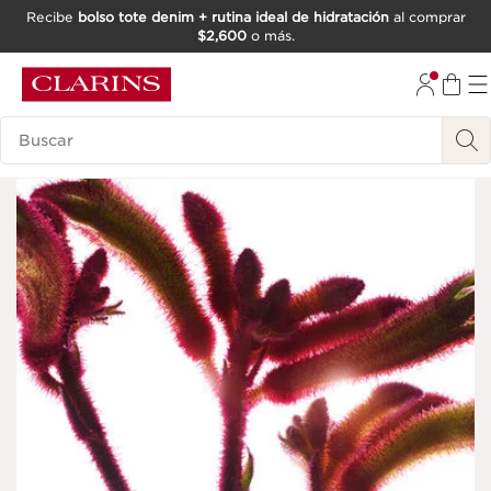
Recibe
bolso tote denim + rutina ideal de hidratación
al comprar
$2,600
o más.
IR AL CONTENIDO
IR AL PIE DE PÁGINA
Buscar