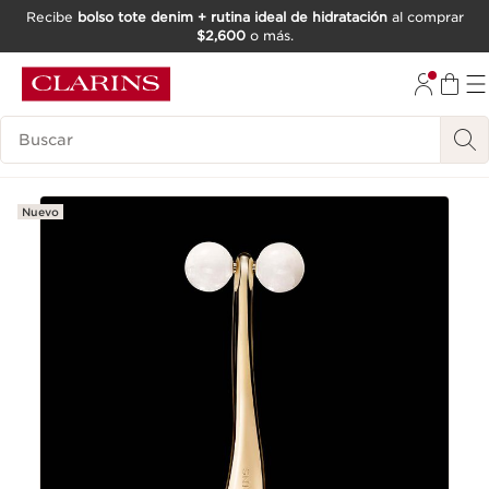
Recibe
bolso tote denim + rutina ideal de hidratación
al comprar
$2,600
o más.
IR AL CONTENIDO
IR AL PIE DE PÁGINA
Buscar
Nuevo