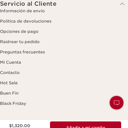
Servicio al Cliente
Información de envío
Política de devoluciones
Opciones de pago
Rastrear tu pedido
Preguntas frecuentes
Mi Cuenta
Contacto
Hot Sale
Buen Fin
Black Friday
Acerca de Clarins
Precio actual $1,320.00
$1,320.00
Añadir a mi carrito