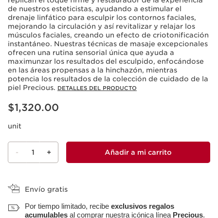
replican el toque firme y restaurador de la experiencia
de nuestros esteticistas, ayudando a estimular el
drenaje linfático para esculpir los contornos faciales,
mejorando la circulación y así revitalizar y relajar los
músculos faciales, creando un efecto de criotonificación
instantáneo. Nuestras técnicas de masaje excepcionales
ofrecen una rutina sensorial única que ayuda a
maximunzar los resultados del esculpido, enfocándose
en las áreas propensas a la hinchazón, mientras
potencia los resultados de la colección de cuidado de la
piel Precious.
DETALLES DEL PRODUCTO
Precio actual $1,320.00
$1,320.00
unit
-
1
+
Añadir a mi carrito
Ver mi carrito
Envío gratis
Por tiempo limitado, recibe
exclusivos regalos
acumulables
al comprar nuestra icónica línea
Precious
.