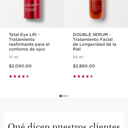
potencia los resultados de la colección de cuidado de la
piel Precious.
Clarins Plus
Inspirada en el "Art of Touch" de Clarins, Le Roll-On
recrea nuestros métodos de aplicación exclusivos de
spa en la comodidad de tu hogar.
Total Eye Lift -
DOUBLE SERUM -
Tratamiento
Tratamiento Facial
reafirmante para el
de Longevidad de la
conforno de ojos
Piel
15 ml
50 ml
Precio actual $2,090.00
Precio actual $2,890.00
$2,090.00
$2,890.00
Qué dicen nuestros clientes