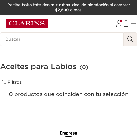
Recibe
bolso tote denim + rutina ideal de hidratación
al comprar
$2,600
o más.
IR AL CONTENIDO
IR AL PIE DE PÁGINA
Buscar
Aceites para Labios
(0)
Filtros
0 productos que coinciden con tu selección
Quitar todos los filtros