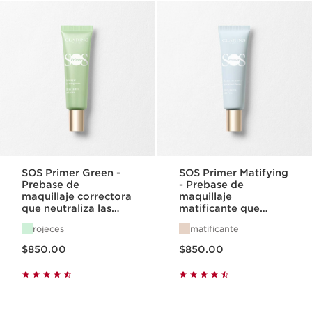
SOS Primer Green -
SOS Primer Matifying
Prebase de
- Prebase de
maquillaje correctora
maquillaje
que neutraliza las
matificante que
rojeces
difumina los poros
rojeces
matificante
Precio actual $850.00
Precio actual $850.00
$850.00
$850.00