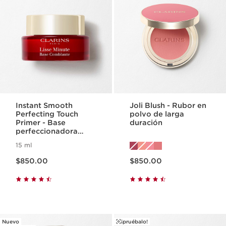
Instant Smooth
Joli Blush - Rubor en
Perfecting Touch
polvo de larga
Primer - Base
duración
perfeccionadora
alisante
15 ml
Precio actual $850.00
Precio actual $850.00
$850.00
$850.00
Nuevo
¡pruébalo!