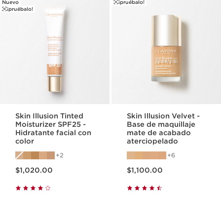
Nuevo
¡pruébalo!
¡pruébalo!
Skin Illusion Tinted
Skin Illusion Velvet -
Moisturizer SPF25 -
Base de maquillaje
Hidratante facial con
mate de acabado
color
aterciopelado
2
6
Precio actual $1,020.00
Precio actual $1,100.00
$1,020.00
$1,100.00