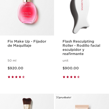
Fix Make Up - Fijador
Flash Resculpting
de Maquillaje
Roller - Rodillo facial
esculpidor y
reafirmante
50 ml
unit
Precio actual $920.00
Precio actual $900.00
$920.00
$900.00
¡pruébalo!