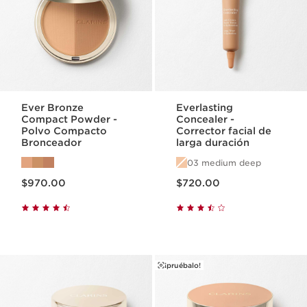
Ever Bronze
Everlasting
Compact Powder -
Concealer -
Polvo Compacto
Corrector facial de
Bronceador
larga duración
03 medium deep
Precio actual $970.00
Precio actual $720.00
$970.00
$720.00
¡pruébalo!