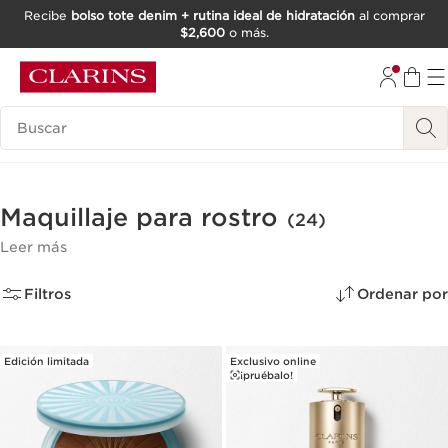
Recibe
bolso tote denim + rutina ideal de hidratación
al comprar
$2,600
o más.
IR AL CONTENIDO
IR AL PIE DE PÁGINA
Buscar
Maquillaje para rostro
(24)
Leer más
Filtros
Ordenar por
Edición limitada
Exclusivo online
¡pruébalo!