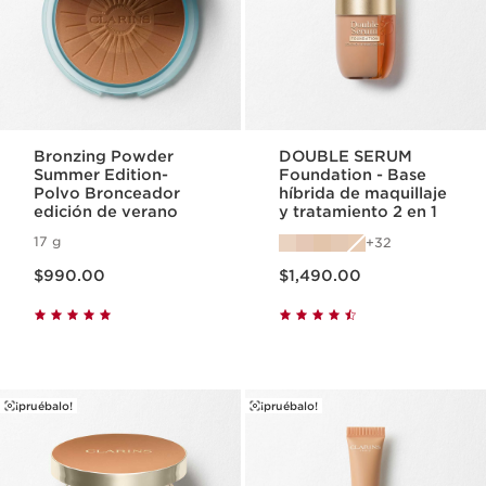
Bronzing Powder
DOUBLE SERUM
Summer Edition-
Foundation - Base
Polvo Bronceador
híbrida de maquillaje
edición de verano
y tratamiento 2 en 1
17 g
32
Precio actual $990.00
Precio actual $1,490.00
$990.00
$1,490.00
¡pruébalo!
¡pruébalo!