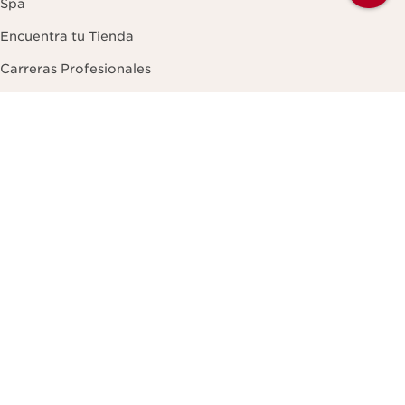
Spa
Encuentra tu Tienda
Carreras Profesionales
Contacto
Email
Llámanos al (55) 41 69 39 82
De Lunes a Viernes (excepto días festivos)
9:30 AM a 2:00 PM y de 3:00 PM a 7:00 PM
Chat con el servicio de atención al cliente
De Lunes a Viernes (excepto días festivos)
9:30 AM a 2:00 PM y de 3:00 PM a 7:00 PM