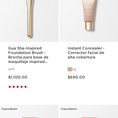
Gua Sha-Inspired
Instant Concealer -
Foundation Brush -
Corrector facial de
Brocha para base de
alta cobertura
maquillaje inspirada
en Gua Sha
unit
02
Precio actual $1,100.00
Precio actual $690.00
$1,100.00
$690.00
¡pruébalo!
¡pruébalo!