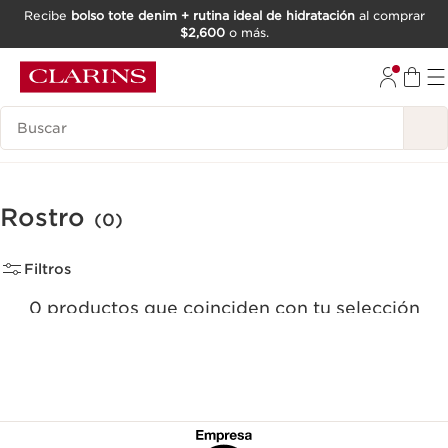
Recibe
bolso tote denim + rutina ideal de hidratación
al comprar
$2,600
o más.
IR AL CONTENIDO
IR AL PIE DE PÁGINA
Buscar
Rostro
(0)
Filtros
0 productos que coinciden con tu selección
Quitar todos los filtros