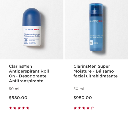
ClarinsMen
ClarinsMen Super
Antiperspirant Roll
Moisture - Bálsamo
On - Desodorante
facial ultrahidratante
Antitranspirante
50 ml
50 ml
Precio actual $680.00
Precio actual $950.00
$680.00
$950.00