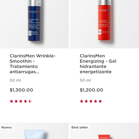
ClarinsMen Wrinkle-
ClarinsMen
Smoothin -
Energizing - Gel
Tratamiento
hidrantante
antiarrugas
energetizante
reafirmante
50 ml
50 ml
Precio actual $1,300.00
Precio actual $1,200.00
$1,300.00
$1,200.00
Nuevo
Best seller