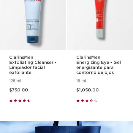
ClarinsMen
ClarinsMen
Exfoliating Cleanser -
Energizing Eye - Gel
Limpiador facial
energizante para
exfoliante
contorno de ojos
125 ml
15 ml
Precio actual $750.00
Precio actual $1,050.00
$750.00
$1,050.00