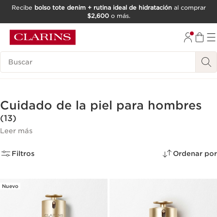
Recibe
bolso tote denim + rutina ideal de hidratación
al comprar
$2,600
o más.
IR AL CONTENIDO
IR AL PIE DE PÁGINA
Buscar
Cuidado de la piel para hombres
(13)
Leer más
Filtros
Ordenar por
Nuevo