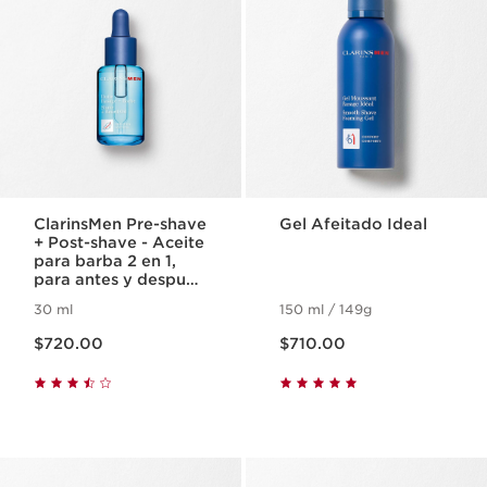
ClarinsMen Pre-shave
Gel Afeitado Ideal
+ Post-shave - Aceite
para barba 2 en 1,
para antes y después
del afeitado
30 ml
150 ml / 149g
Precio actual $720.00
Precio actual $710.00
$720.00
$710.00