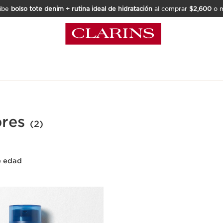
ibe
bolso tote denim + rutina ideal de hidratación
al comprar
$2,600
o m
bres
(2)
e edad