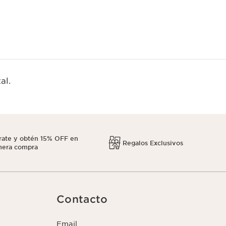
al.
rate y obtén 15% OFF en
Regalos Exclusivos
mera compra
Contacto
Email