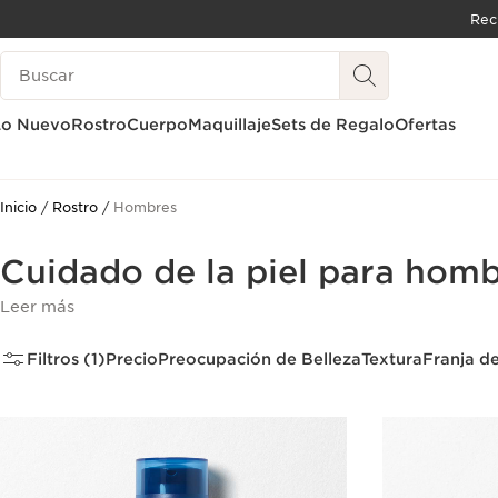
Rec
IR AL CONTENIDO
Buscar
IR AL PIE DE PÁGINA
Lo Nuevo
Rostro
Cuerpo
Maquillaje
Sets de Regalo
Ofertas
Inicio
Rostro
Hombres
Cuidado de la piel para hom
Leer más
Filtros (1)
Precio
Preocupación de Belleza
Textura
Franja d