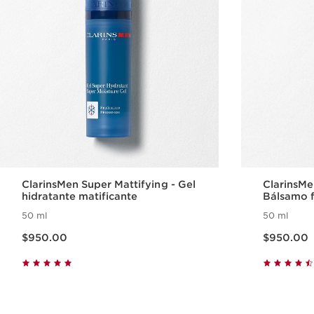
ClarinsMen Super Mattifying - Gel
ClarinsMe
hidratante matificante
Bálsamo f
50 ml
50 ml
Precio actual $950.00
Precio actual $950.00
$950.00
$950.00
Vista rápida