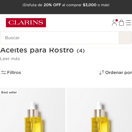
¡Disfuta de
20% OFF
al comprar
$3,000
o más!
IR AL CONTENIDO
IR AL PIE DE PÁGINA
Buscar
Aceites para Rostro
(4)
Leer más
Filtros
Ordenar por
Best seller