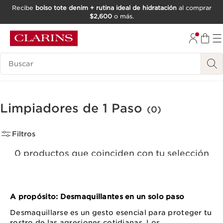
Recibe
bolso tote denim + rutina ideal de hidratación
al comprar
$2,600
o más.
IR AL CONTENIDO
IR AL PIE DE PÁGINA
Buscar
Limpiadores de 1 Paso
(0)
Filtros
0 productos que coinciden con tu selección
Quitar todos los filtros
A propósito: Desmaquillantes en un solo paso
Desmaquillarse es un gesto esencial para proteger tu
rostro de las agresiones cotidianas. Los