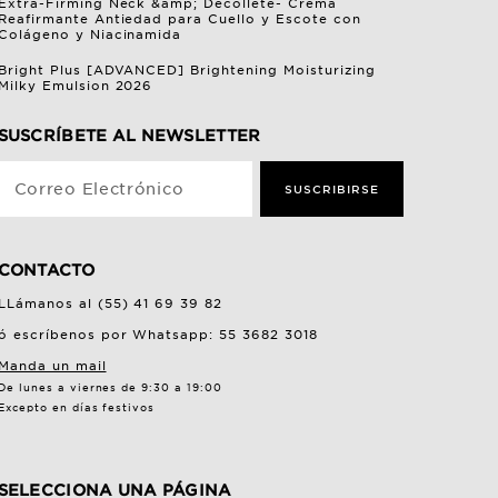
Extra-Firming Neck &amp; Décolleté- Crema
Reafirmante Antiedad para Cuello y Escote con
Colágeno y Niacinamida
Bright Plus [ADVANCED] Brightening Moisturizing
Milky Emulsion 2026
SUSCRÍBETE AL NEWSLETTER
Correo Electrónico
SUSCRIBIRSE
CONTACTO
LLámanos al (55) 41 69 39 82
ó escríbenos por Whatsapp: 55 3682 3018
Manda un mail
De lunes a viernes de 9:30 a 19:00
Excepto en días festivos
SELECCIONA UNA PÁGINA