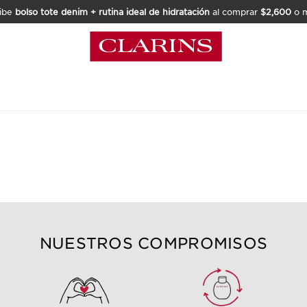
ibe
bolso tote denim + rutina ideal de hidratación
al comprar
$2,600
o m
NUESTROS COMPROMISOS