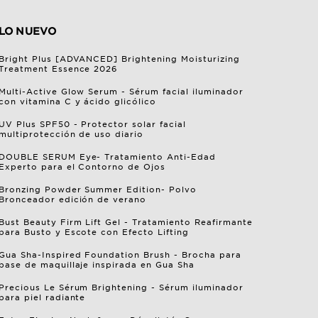
LO NUEVO
Bright Plus [ADVANCED] Brightening Moisturizing
Treatment Essence 2026
Multi-Active Glow Serum - Sérum facial iluminador
con vitamina C y ácido glicólico
UV Plus SPF50 - Protector solar facial
multiprotección de uso diario
DOUBLE SERUM Eye- Tratamiento Anti-Edad
Experto para el Contorno de Ojos
Bronzing Powder Summer Edition- Polvo
Bronceador edición de verano
Bust Beauty Firm Lift Gel - Tratamiento Reafirmante
para Busto y Escote con Efecto Lifting
Gua Sha-Inspired Foundation Brush - Brocha para
base de maquillaje inspirada en Gua Sha
Precious Le Sérum Brightening - Sérum iluminador
para piel radiante