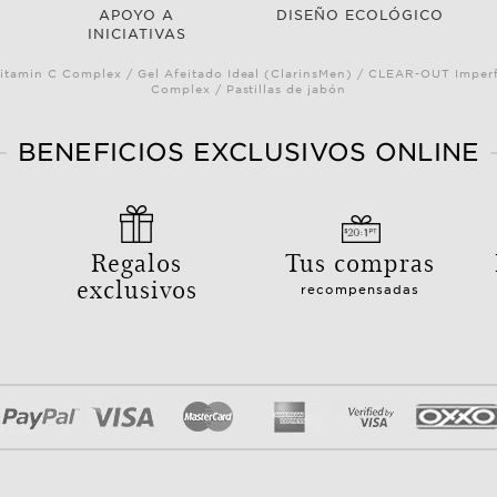
APOYO A
DISEÑO ECOLÓGICO
INICIATIVAS
itamin C Complex / Gel Afeitado Ideal (ClarinsMen) / CLEAR-OUT Imperf
Complex / Pastillas de jabón
BENEFICIOS EXCLUSIVOS ONLINE
Regalos
Tus compras
exclusivos
recompensadas