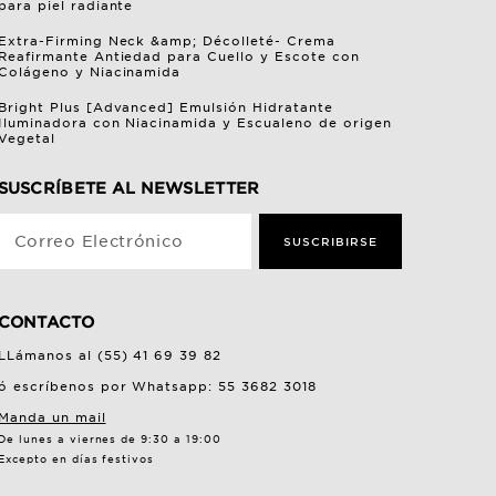
para piel radiante
Extra-Firming Neck &amp; Décolleté- Crema
Reafirmante Antiedad para Cuello y Escote con
Colágeno y Niacinamida
Bright Plus [Advanced] Emulsión Hidratante
Iluminadora con Niacinamida y Escualeno de origen
Vegetal
SUSCRÍBETE AL NEWSLETTER
Correo Electrónico
SUSCRIBIRSE
CONTACTO
LLámanos al (55) 41 69 39 82
ó escríbenos por Whatsapp: 55 3682 3018
Manda un mail
De lunes a viernes de 9:30 a 19:00
Excepto en días festivos