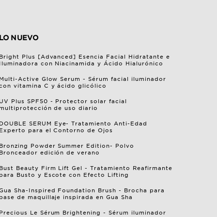
LO NUEVO
Bright Plus [Advanced] Esencia Facial Hidratante e
Iluminadora con Niacinamida y Ácido Hialurónico
Multi-Active Glow Serum - Sérum facial iluminador
con vitamina C y ácido glicólico
UV Plus SPF50 - Protector solar facial
multiprotección de uso diario
DOUBLE SERUM Eye- Tratamiento Anti-Edad
Experto para el Contorno de Ojos
Bronzing Powder Summer Edition- Polvo
Bronceador edición de verano
Bust Beauty Firm Lift Gel - Tratamiento Reafirmante
para Busto y Escote con Efecto Lifting
Gua Sha-Inspired Foundation Brush - Brocha para
base de maquillaje inspirada en Gua Sha
Precious Le Sérum Brightening - Sérum iluminador