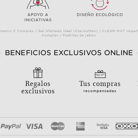
APOYO A
DISEÑO ECOLÓGICO
INICIATIVAS
itamin C Complex / Gel Afeitado Ideal (ClarinsMen) / CLEAR-OUT Imperf
Complex / Pastillas de jabón
BENEFICIOS EXCLUSIVOS ONLINE
Regalos
Tus compras
exclusivos
recompensadas