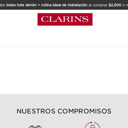
ibe
bolso tote denim + rutina ideal de hidratación
al comprar
$2,600
o m
NUESTROS COMPROMISOS