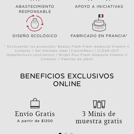
ABASTECIMIENTO
APOYO A INICIATIVAS
RESPONSABLE
DISEÑO ECOLÓGICO
FABRICADO EN FRANCIA*
* Excluyendo los productos: Beauty Flash Fresh Ampoule Vitamin C
Complex / Gel Afeitado Ideal (ClarinsMen) / CLEAR-OUT
Imperfections (myClarins) / Bright Plus Fresh Ampoule Vitamin C
Complex / Pastillas de jabón
BENEFICIOS EXCLUSIVOS
ONLINE
Envío Gratis
3 Minis de
muestra gratis
A partir de $1200