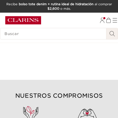
Recibe
bolso tote denim + rutina ideal de hidratación
al comprar
$2,600
o más.
IR AL CONTENIDO
IR AL PIE DE PÁGINA
BUSCAR
NUESTROS COMPROMISOS