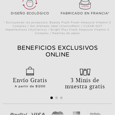
DISEÑO ECOLÓGICO
FABRICADO EN FRANCIA*
* Excluyendo los productos: Beauty Flash Fresh Ampoule Vitamin C
Complex / Gel Afeitado Ideal (ClarinsMen) / CLEAR-OUT
Imperfections (myClarins) / Bright Plus Fresh Ampoule Vitamin C
Complex / Pastillas de jabón
BENEFICIOS EXCLUSIVOS
ONLINE
Envío Gratis
3 Minis de
muestra gratis
A partir de $1200