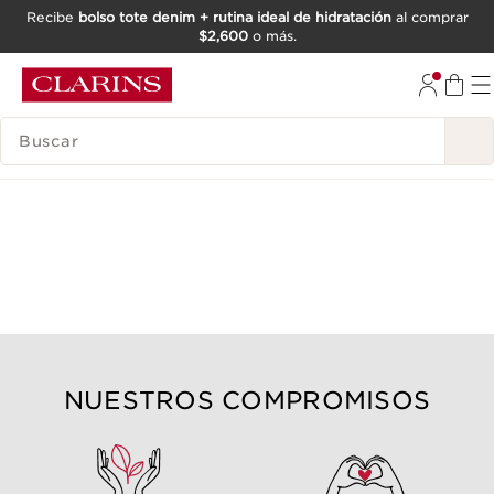
Recibe
bolso tote denim + rutina ideal de hidratación
al comprar
$2,600
o más.
IR AL CONTENIDO
IR AL PIE DE PÁGINA
BUSCAR
NUESTROS COMPROMISOS