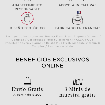
ABASTECIMIENTO
APOYO A INICIATIVAS
RESPONSABLE
DISEÑO ECOLÓGICO
FABRICADO EN FRANCIA*
* Excluyendo los productos: Beauty Flash Fresh Ampoule Vitamin C
Complex / Gel Afeitado Ideal (ClarinsMen) / CLEAR-OUT
Imperfections (myClarins) / Bright Plus Fresh Ampoule Vitamin C
Complex / Pastillas de jabón
BENEFICIOS EXCLUSIVOS
ONLINE
Envío Gratis
3 Minis de
muestra gratis
A partir de $1200