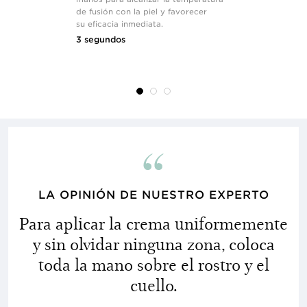
de fusión con la piel y favorecer
para crear u
su eficacia inmediata.
bienestar inm
tratamiento 
3 segundos
6 segundos
LA OPINIÓN DE NUESTRO EXPERTO
Para aplicar la crema uniformemente
y sin olvidar ninguna zona, coloca
toda la mano sobre el rostro y el
cuello.