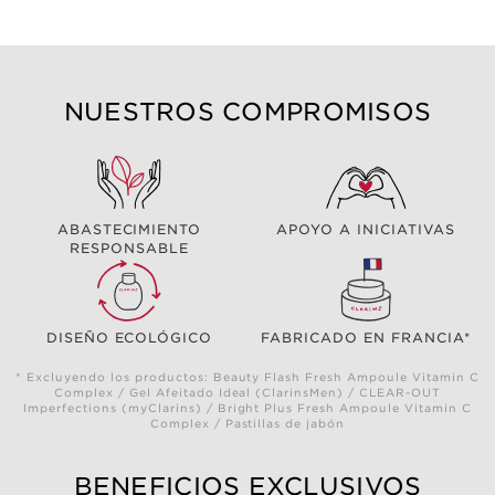
NUESTROS COMPROMISOS
ABASTECIMIENTO
APOYO A INICIATIVAS
RESPONSABLE
DISEÑO ECOLÓGICO
FABRICADO EN FRANCIA*
* Excluyendo los productos: Beauty Flash Fresh Ampoule Vitamin C
Complex / Gel Afeitado Ideal (ClarinsMen) / CLEAR-OUT
Imperfections (myClarins) / Bright Plus Fresh Ampoule Vitamin C
Complex / Pastillas de jabón
BENEFICIOS EXCLUSIVOS