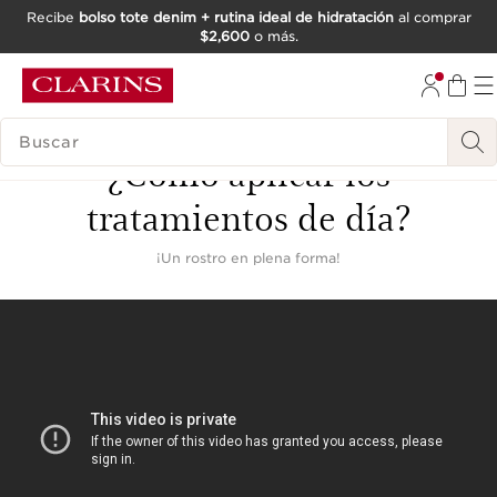
Recibe
bolso tote denim + rutina ideal de hidratación
al comprar
$2,600
o más.
IR AL CONTENIDO
IR AL PIE DE PÁGINA
BUSCAR
¿Cómo aplicar los
tratamientos de día?
¡Un rostro en plena forma!