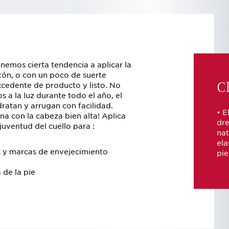
emos cierta tendencia a aplicar la
tón, o con un poco de suerte
Cl
excedente de producto y listo. No
s a la luz durante todo el año, el
dratan y arrugan con facilidad.
• E
a con la cabeza bien alta! Aplica
dre
uventud del cuello para :
nat
ela
s y marcas de envejecimiento
pie
 de la pie