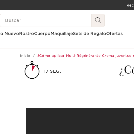
Rec
IR AL CONTENIDO
BUSCAR
IR AL PIE DE PÁGINA
Lo Nuevo
Rostro
Cuerpo
Maquillaje
Sets de Regalo
Ofertas
Inicio
¿Cómo aplicar Multi-Régénérante Crema juventud d
¿C
17 SEG.