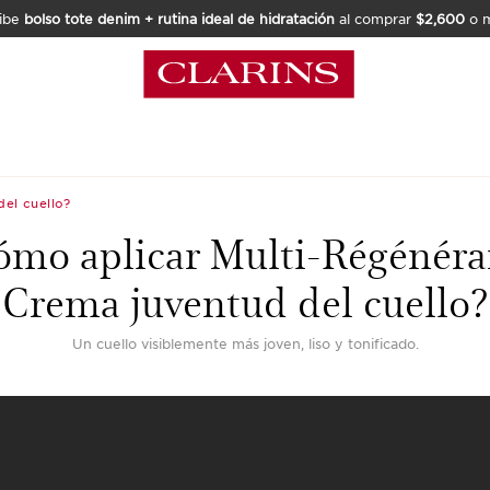
ibe
bolso tote denim + rutina ideal de hidratación
al comprar
$2,600
o m
el cuello?
ómo aplicar Multi-Régénéra
Crema juventud del cuello?
Un cuello visiblemente más joven, liso y tonificado.