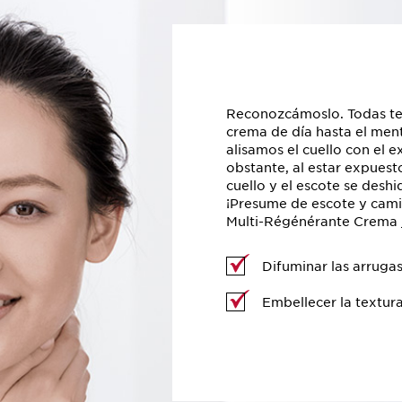
Reconozcámoslo. Todas ten
crema de día hasta el men
alisamos el cuello con el 
obstante, al estar expuesto
cuello y el escote se deshi
¡Presume de escote y camin
Multi-Régénérante Crema j
Difuminar las arruga
Embellecer la textura