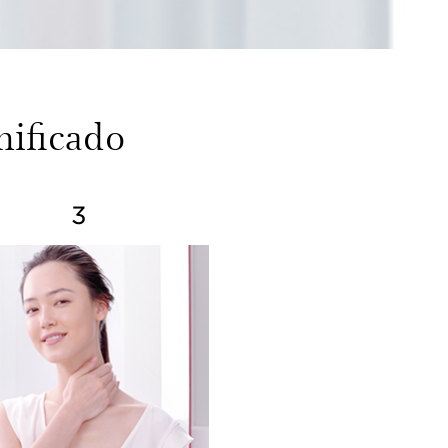
nificado
3