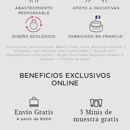
ABASTECIMIENTO
APOYO A INICIATIVAS
RESPONSABLE
DISEÑO ECOLÓGICO
FABRICADO EN FRANCIA*
* Excluyendo los productos: Beauty Flash Fresh Ampoule Vitamin C
Complex / Gel Afeitado Ideal (ClarinsMen) / CLEAR-OUT
Imperfections (myClarins) / Bright Plus Fresh Ampoule Vitamin C
Complex / Pastillas de jabón
BENEFICIOS EXCLUSIVOS
ONLINE
Envío Gratis
3 Minis de
muestra gratis
A partir de $1200