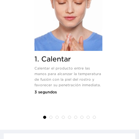
1. Calentar
2. Apli
Calentar el producto entre las
Aplicar unif
manos para alcanzar la temperatura
realizando s
de fusión con la piel del rostro y
circulares.
favorecer su penetración inmediata.
15 segundos
3 segundos