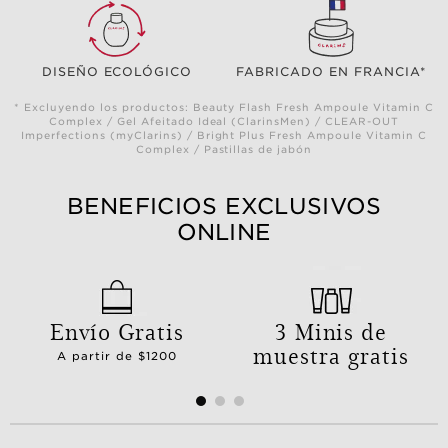
DISEÑO ECOLÓGICO
FABRICADO EN FRANCIA*
* Excluyendo los productos: Beauty Flash Fresh Ampoule Vitamin C
Complex / Gel Afeitado Ideal (ClarinsMen) / CLEAR-OUT
Imperfections (myClarins) / Bright Plus Fresh Ampoule Vitamin C
Complex / Pastillas de jabón
BENEFICIOS EXCLUSIVOS
ONLINE
Envío Gratis
3 Minis de
muestra gratis
A partir de $1200