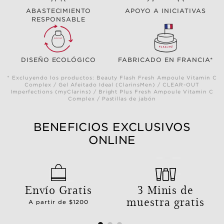
ABASTECIMIENTO
APOYO A INICIATIVAS
RESPONSABLE
DISEÑO ECOLÓGICO
FABRICADO EN FRANCIA*
* Excluyendo los productos: Beauty Flash Fresh Ampoule Vitamin C
Complex / Gel Afeitado Ideal (ClarinsMen) / CLEAR-OUT
Imperfections (myClarins) / Bright Plus Fresh Ampoule Vitamin C
Complex / Pastillas de jabón
BENEFICIOS EXCLUSIVOS
ONLINE
Envío Gratis
3 Minis de
muestra gratis
A partir de $1200