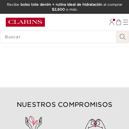
Recibe
bolso tote denim + rutina ideal de hidratación
al comprar
$2,600
o más.
IR AL CONTENIDO
IR AL PIE DE PÁGINA
BUSCAR
NUESTROS COMPROMISOS