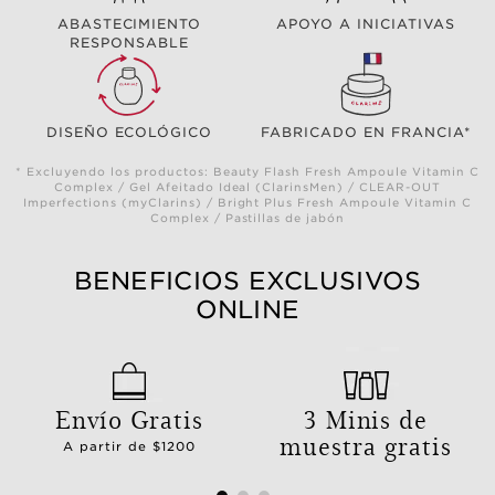
ABASTECIMIENTO
APOYO A INICIATIVAS
RESPONSABLE
DISEÑO ECOLÓGICO
FABRICADO EN FRANCIA*
* Excluyendo los productos: Beauty Flash Fresh Ampoule Vitamin C
Complex / Gel Afeitado Ideal (ClarinsMen) / CLEAR-OUT
Imperfections (myClarins) / Bright Plus Fresh Ampoule Vitamin C
Complex / Pastillas de jabón
BENEFICIOS EXCLUSIVOS
ONLINE
Envío Gratis
3 Minis de
muestra gratis
A partir de $1200