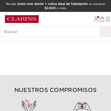
Recibe
bolso tote denim + rutina ideal de hidratación
al comprar
$2,600
o más.
IR AL CONTENIDO
IR AL PIE DE PÁGINA
BUSCAR
NUESTROS COMPROMISOS