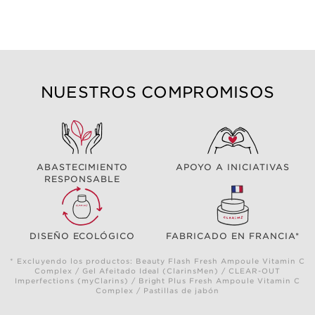
NUESTROS COMPROMISOS
ABASTECIMIENTO
APOYO A INICIATIVAS
RESPONSABLE
DISEÑO ECOLÓGICO
FABRICADO EN FRANCIA*
* Excluyendo los productos: Beauty Flash Fresh Ampoule Vitamin C
Complex / Gel Afeitado Ideal (ClarinsMen) / CLEAR-OUT
Imperfections (myClarins) / Bright Plus Fresh Ampoule Vitamin C
Complex / Pastillas de jabón