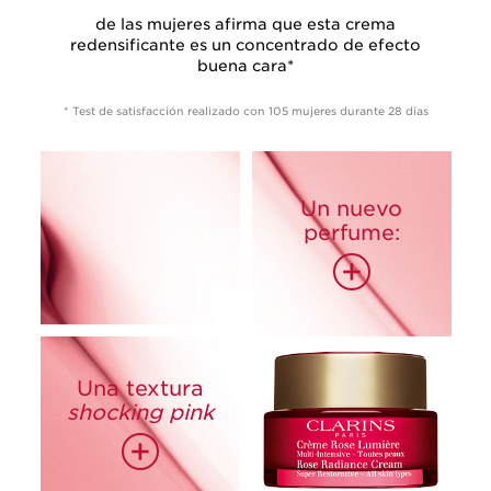
de las mujeres afirma que esta crema
redensificante es un concentrado de efecto
buena cara*
* Test de satisfacción realizado con 105 mujeres durante 28 días
Un nuevo
perfume:
+
Una textura
93%*
shocking pink
85%*
87%*
+