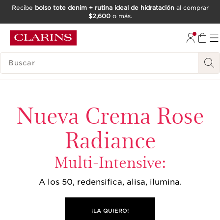
Recibe
bolso tote denim + rutina ideal de hidratación
al comprar
$2,600
o más.
IR AL CONTENIDO
IR AL PIE DE PÁGINA
BUSCAR
Nueva Crema Rose
Radiance
Multi-Intensive:
A los 50, redensifica, alisa, ilumina.
¡LA QUIERO!