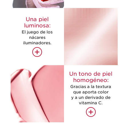
Una piel
luminosa:
El juego de los
nácares
iluminadores.
+
Un tono de piel
homogéneo:
Gracias a la textura
que aporta color
y a un derivado de
vitamina C.
+