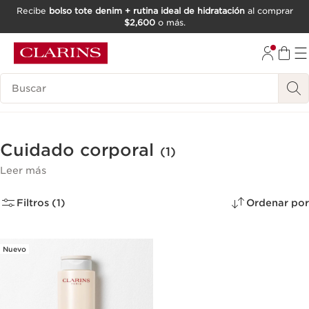
Recibe
bolso tote denim + rutina ideal de hidratación
al comprar
$2,600
o más.
IR AL CONTENIDO
IR AL PIE DE PÁGINA
Buscar
Cuidado corporal
(1)
Leer más
Filtros (1)
Ordenar por
Nuevo