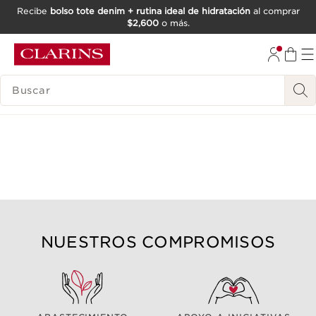
Recibe
bolso tote denim + rutina ideal de hidratación
al comprar
$2,600
o más.
IR AL CONTENIDO
IR AL PIE DE PÁGINA
BUSCAR
NUESTROS COMPROMISOS