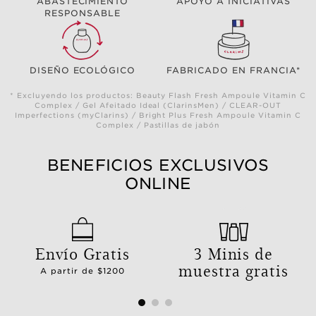
ABASTECIMIENTO
APOYO A INICIATIVAS
RESPONSABLE
DISEÑO ECOLÓGICO
FABRICADO EN FRANCIA*
* Excluyendo los productos: Beauty Flash Fresh Ampoule Vitamin C
Complex / Gel Afeitado Ideal (ClarinsMen) / CLEAR-OUT
Imperfections (myClarins) / Bright Plus Fresh Ampoule Vitamin C
Complex / Pastillas de jabón
BENEFICIOS EXCLUSIVOS
ONLINE
Envío Gratis
3 Minis de
muestra gratis
A partir de $1200