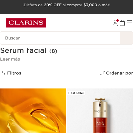
¡Disfuta de
20% OFF
al comprar
$3,000
o más!
IR AL CONTENIDO
IR AL PIE DE PÁGINA
Buscar
Sérum facial
(8)
Leer más
Filtros
Ordenar por
Best seller