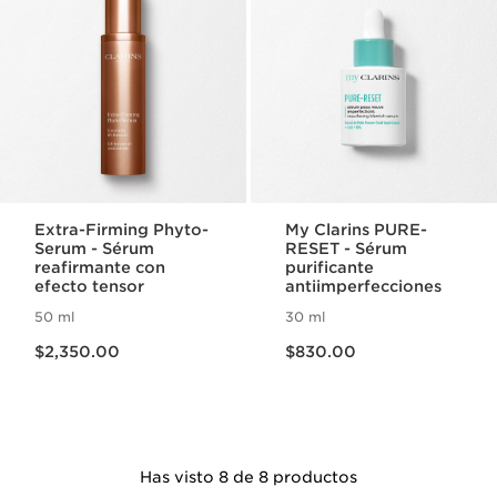
Extra-Firming Phyto-
My Clarins PURE-
Serum - Sérum
RESET - Sérum
reafirmante con
purificante
efecto tensor
antiimperfecciones
50 ml
30 ml
Precio actual $2,350.00
Precio actual $830.00
$2,350.00
$830.00
Has visto 8 de 8 productos