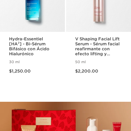
Hydra-Essentiel
V Shaping Facial Lift
[HA²] - Bi-Sérum
Serum - Sérum facial
Bifásico con Ácido
reafirmante con
Hialurónico
efecto lifting y
definición del
30 ml
50 ml
contorno
Precio actual $1,250.00
Precio actual $2,200.00
$1,250.00
$2,200.00