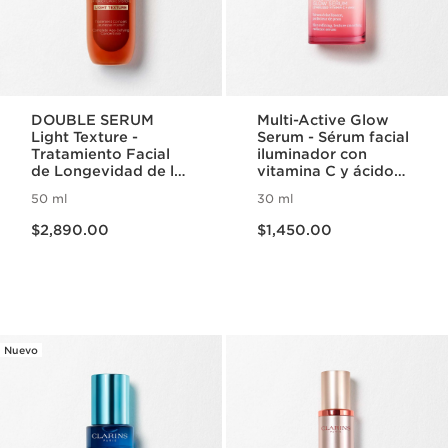
DOUBLE SERUM
Multi-Active Glow
Light Texture -
Serum - Sérum facial
Tratamiento Facial
iluminador con
de Longevidad de la
vitamina C y ácido
Piel Textura ligera
glicólico
50 ml
30 ml
Precio actual $2,890.00
Precio actual $1,450.00
$2,890.00
$1,450.00
Nuevo