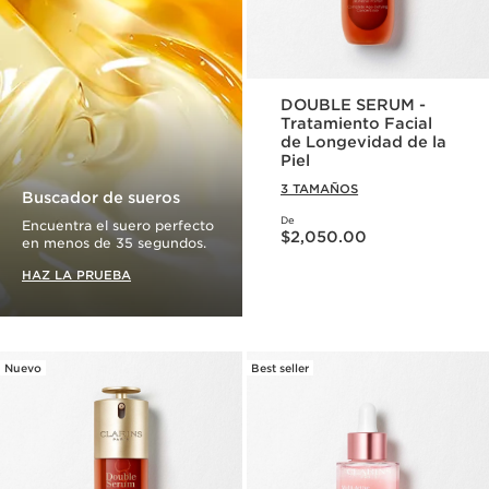
DOUBLE SERUM -
Tratamiento Facial
de Longevidad de la
Piel
3 TAMAÑOS
Buscador de sueros
De
Precio actual $2,050.00
Encuentra el suero perfecto
$2,050.00
en menos de 35 segundos.
HAZ LA PRUEBA
Nuevo
Best seller